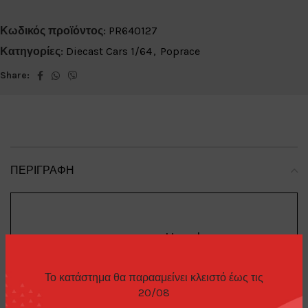
Κωδικός προϊόντος:
PR640127
Κατηγορίες:
Diecast Cars 1/64
,
Poprace
Share:
ΠΕΡΙΓΡΑΦΉ
Honda
Brand
:
Το κατάστημα θα παρααμείνει κλειστό έως τις
20/08
Pandem Civic