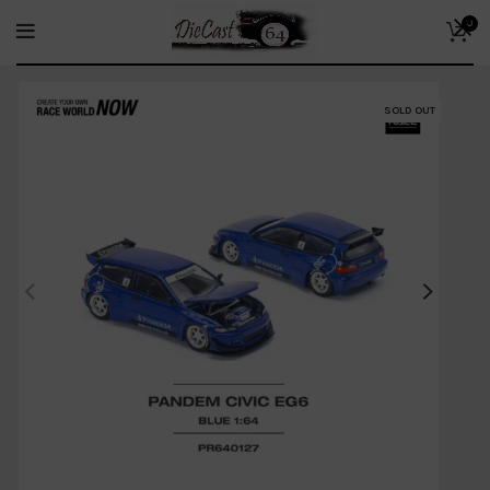
0
SOLD OUT