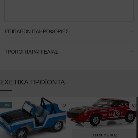
ΕΠΙΠΛΈΟΝ ΠΛΗΡΟΦΟΡΊΕΣ
ΤΡΌΠΟΙ ΠΑΡΑΓΓΕΛΊΑΣ
ΣΧΕΤΙΚΆ ΠΡΟΪΌΝΤΑ
-9%
Datsun 240Z