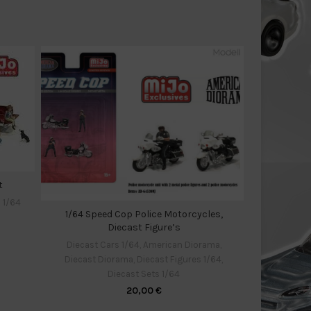
t
 1/64
1/64 Speed Cop Police Motorcycles,
1/64 Fig
Diecast Figure’s
Diecast Ca
Diecast Cars 1/64
,
American Diorama
,
Diecast Fig
Diecast Diorama
,
Diecast Figures 1/64
,
Diecast Sets 1/64
20,00
€