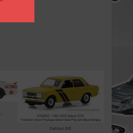
t
Datsun 510
Fo