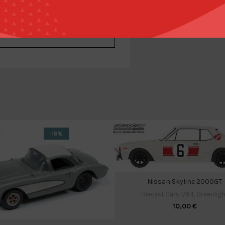
-18%
Nissan Skyline 2000GT
Diecast Cars 1/64
,
Greenligh
10,00
€