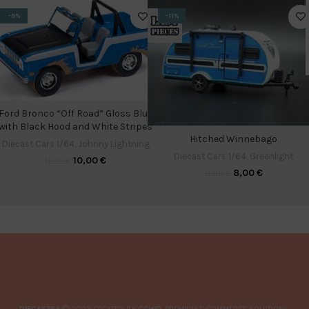
-9%
-11%
Ford Bronco “Off Road” Gloss Blue
with Black Hood and White Stripes
Hitched Winnebago
Diecast Cars 1/64
,
Johnny Lightning
Diecast Cars 1/64
,
Greenlight
10,00
€
11,00
€
8,00
€
9,00
€