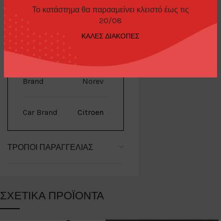
Το κατάστημα θα παρααμείνει κλειστό έως τις
20/08
ΚΑΛΕΣ ΔΙΑΚΟΠΕΣ
ΕΠΙΠΛΈΟΝ ΠΛΗΡΟΦΟΡΊΕΣ
Brand
Norev
Car Brand
Citroen
ΤΡΌΠΟΙ ΠΑΡΑΓΓΕΛΊΑΣ
ΣΧΕΤΙΚΆ ΠΡΟΪΌΝΤΑ