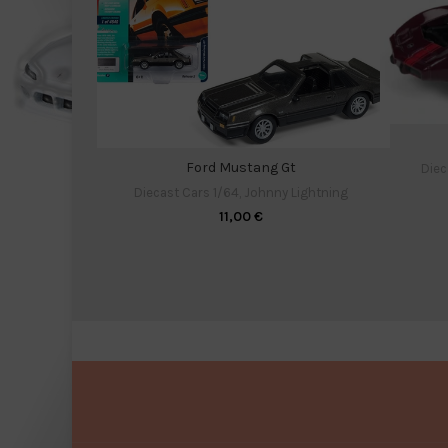
Ford Mustang Gt
Diec
Diecast Cars 1/64
,
Johnny Lightning
11,00
€