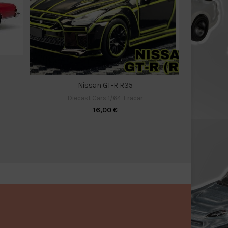
Diecas
Nissan GT-R R35
Diecast Cars 1/64
,
Eracar
16,00
€