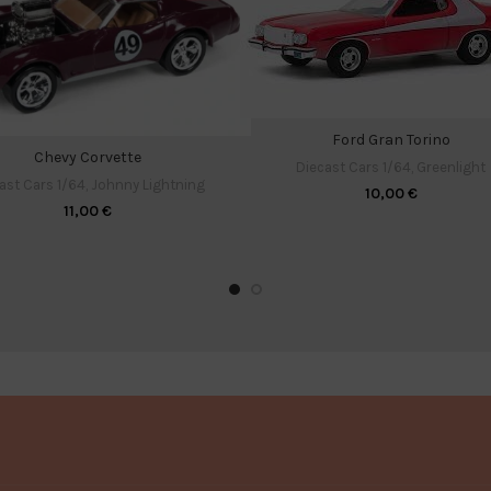
Ford Gran Torino
Chevy Corvette
Diecast Cars 1/64
,
Greenlight
ast Cars 1/64
,
Johnny Lightning
10,00
€
11,00
€