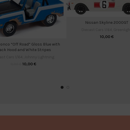
Nissan Skyline 2000GT
Diecast Cars 1/64
,
Greenligh
10,00
€
ronco “Off Road” Gloss Blue with
ack Hood and White Stripes
ast Cars 1/64
,
Johnny Lightning
10,00
€
11,00
€