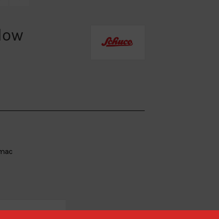
low
mac