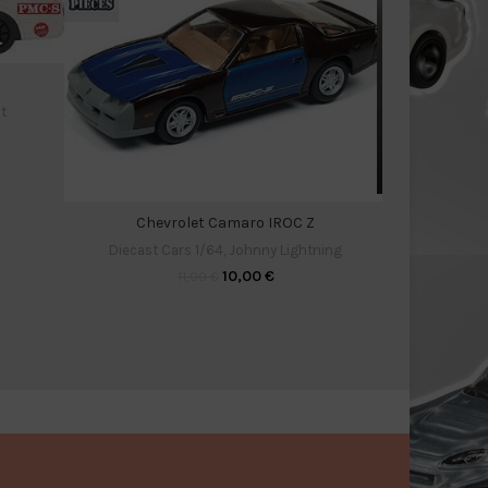
t
Chevrolet Camaro IROC Z
Diecas
Diecast Cars 1/64
,
Johnny Lightning
10,00
€
11,00
€