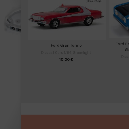
Ford B
Ford Gran Torino
Bl
Diecast Cars 1/64
,
Greenlight
Diec
10,00
€