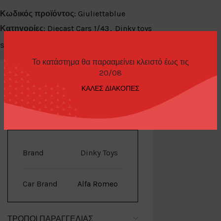
Κωδικός προϊόντος:
Giuliettablue
Κατηγορίες:
Diecast Cars 1/43
,
Dinky toys
Share:
Το κατάστημα θα παρααμείνει κλειστό έως τις
20/08
ΚΑΛΕΣ ΔΙΑΚΟΠΕΣ
ΕΠΙΠΛΈΟΝ ΠΛΗΡΟΦΟΡΊΕΣ
Brand
Dinky Toys
Car Brand
Alfa Romeo
ΤΡΌΠΟΙ ΠΑΡΑΓΓΕΛΊΑΣ