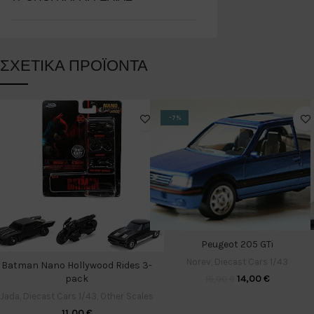
ΣΧΕΤΙΚΆ ΠΡΟΪΌΝΤΑ
-7%
Peugeot 205 GTi
Norev
,
Diecast Cars 1/43
Batman Nano Hollywood Rides 3-
pack
14,00
€
15,00
€
Jada
,
Diecast Cars 1/43
,
Other Scales
11,00
€