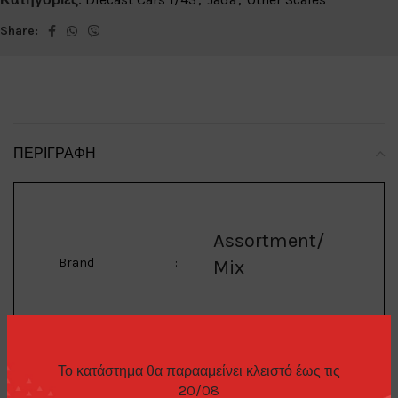
Share:
ΠΕΡΙΓΡΑΦΉ
Assortment/
Brand
:
Mix
Batman
Model
:
Το κατάστημα θα παρααμείνει κλειστό έως τις
20/08