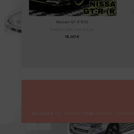
D
Nissan GT-R R35
Diecast Cars 1/64
,
Eracar
16,00
€
DIECAST64
2022 CREATED BY
GCWD
. PREMIUM E-COMMERCE S