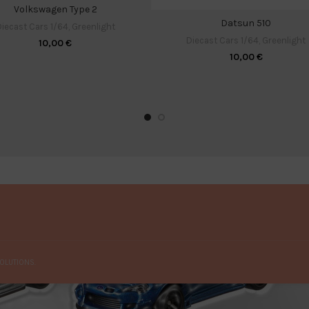
Volkswagen Type 2
Datsun 510
iecast Cars 1/64
,
Greenlight
Diecast Cars 1/64
,
Greenlight
10,00
€
10,00
€
OLUTIONS.