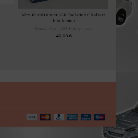
Diecas
Mitsubishi Lancer GSR Evolution 9 Ralliart,
black mica
Diecast Cars 1/64
,
Hobby Japan
40,00
€