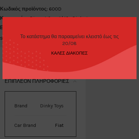
Κωδικός προϊόντος:
600D
Κατηγορίες:
Diecast Cars 1/43
,
Dinky toys
Ετικέτα:
Last Pieces
Το κατάστημα θα παρααμείνει κλειστό έως τις
Share:
20/08
ΚΑΛΕΣ ΔΙΑΚΟΠΕΣ
ΕΠΙΠΛΈΟΝ ΠΛΗΡΟΦΟΡΊΕΣ
Brand
Dinky Toys
Car Brand
Fiat