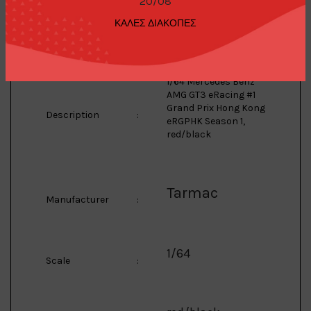
20/08
AMG GT3
ΚΑΛΕΣ ΔΙΑΚΟΠΕΣ
Model
:
1/64 Mercedes Benz
AMG GT3 eRacing #1
Grand Prix Hong Kong
Description
:
eRGPHK Season 1,
red/black
Tarmac
Manufacturer
:
1/64
Scale
: