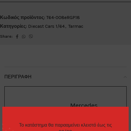
Κωδικός προϊόντος:
T64-008eRGP18
Κατηγορίες:
Diecast Cars 1/64
,
Tarmac
Share:
ΠΕΡΙΓΡΑΦΉ
Mercedes
Brand
:
Benz
Το κατάστημα θα παρααμείνει κλειστό έως τις