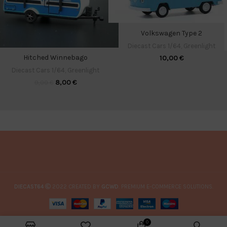
Volkswagen Type 2
Diecast Cars 1/64
,
Greenlight
Hitched Winnebago
10,00
€
Diecast Cars 1/64
,
Greenlight
8,00
€
9,00
€
DIECAST64
2022 CREATED BY
GCWD
. PREMIUM E-COMMERCE SOLUTIONS.
0