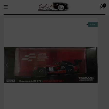
0
SOLD OUT
-14%