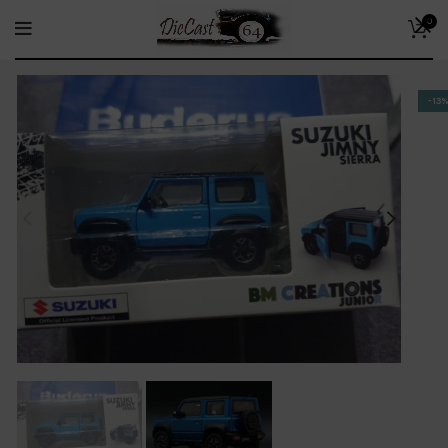
0
-13%