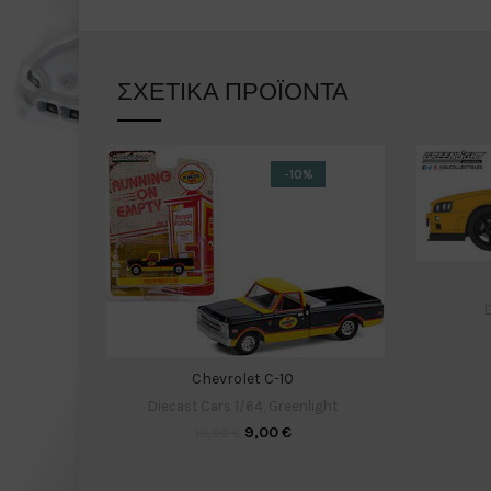
ΣΧΕΤΙΚΆ ΠΡΟΪΌΝΤΑ
-10%
D
Chevrolet C-10
Diecast Cars 1/64
,
Greenlight
9,00
€
10,00
€