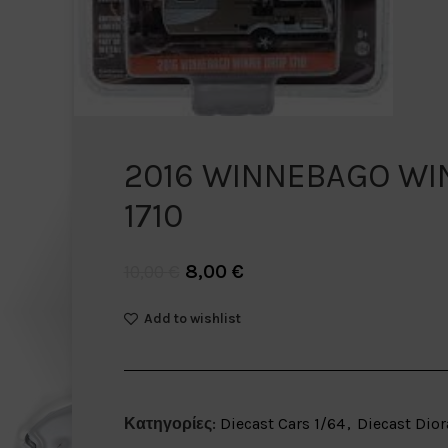
2016 WINNEBAGO WI
1710
8,00
€
10,00
€
Add to wishlist
Κατηγορίες:
Diecast Cars 1/64
,
Diecast Dio