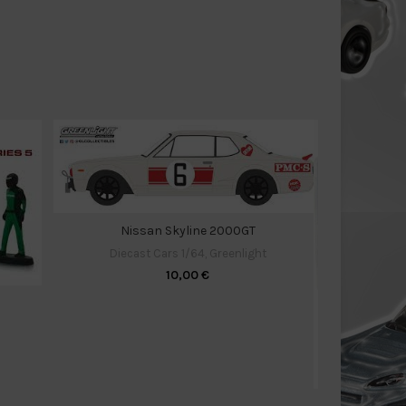
Nissan Skyline 2000GT
Diecast Cars 1/64
,
Greenlight
10,00
€