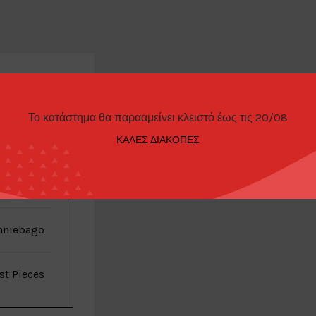
ΠΑΡΑΓΓΕΛΊΑΣ
Το κατάστημα θα παρααμείνει κλειστό έως τις 20/08
ΚΑΛΕΣ ΔΙΑΚΟΠΕΣ
reenlight
nniebago
st Pieces