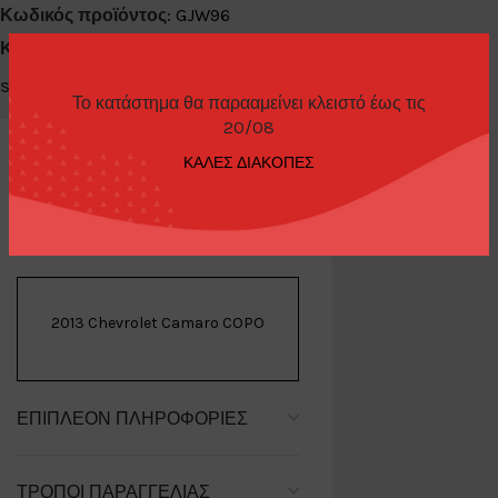
Κωδικός προϊόντος:
GJW96
Κατηγορίες:
Diecast Cars 1/64
,
Hotwheels
Share:
Το κατάστημα θα παρααμείνει κλειστό έως τις
20/08
ΚΑΛΕΣ ΔΙΑΚΟΠΕΣ
ΠΕΡΙΓΡΑΦΉ
2013 Chevrolet Camaro COPO
ΕΠΙΠΛΈΟΝ ΠΛΗΡΟΦΟΡΊΕΣ
ΤΡΌΠΟΙ ΠΑΡΑΓΓΕΛΊΑΣ