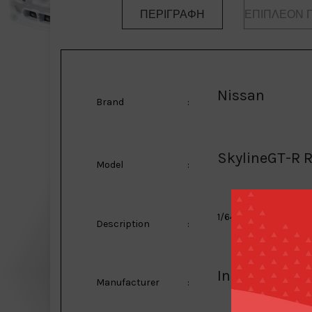
ΠΕΡΙΓΡΑΦΉ
ΕΠΙΠΛΈΟΝ 
Nissan
Brand
:
SkylineGT-R 
Model
:
1/64 1990 Nissan Sky
Description
:
Inno Models
Manufacturer
: