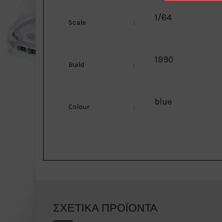
1/64
Scale
:
1990
Build
:
blue
Colour
:
ΣΧΕΤΙΚΆ ΠΡΟΪΌΝΤΑ