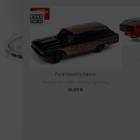
D
Ford Country Squire
Diecast Cars 1/64
,
Johnny Lightning
10,00
€