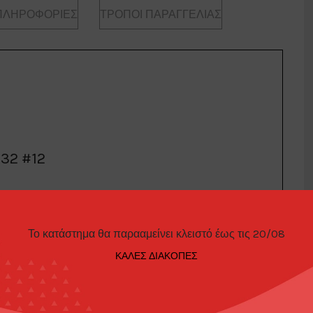
ΠΛΗΡΟΦΟΡΊΕΣ
ΤΡΌΠΟΙ ΠΑΡΑΓΓΕΛΊΑΣ
R32 #12
line GTR R32 #12 *Calsonic* JTC Overall Champion, blue
Το κατάστημα θα παρααμείνει κλειστό έως τις 20/08
ΚΑΛΕΣ ΔΙΑΚΟΠΕΣ