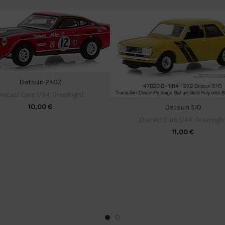
Datsun 240Z
iecast Cars 1/64
,
Greenlight
10,00
€
Datsun 510
Diecast Cars 1/64
,
Greenligh
11,00
€