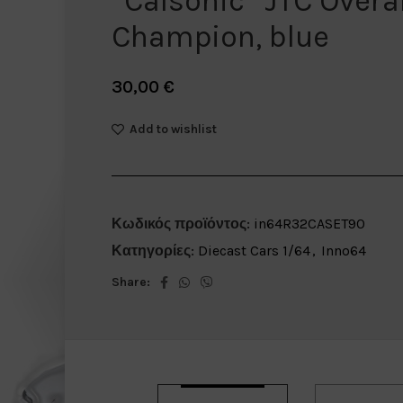
*Calsonic* JTC Overal
Champion, blue
30,00
€
Add to wishlist
Κωδικός προϊόντος:
in64R32CASET90
Κατηγορίες:
Diecast Cars 1/64
,
Inno64
Share: