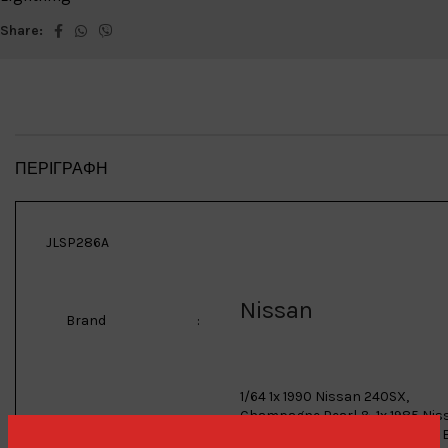
Share:
ΠΕΡΙΓΡΑΦΉ
JLSP286A
Nissan
Brand
:
1/64 1x 1990 Nissan 240SX,
Champagne Pearl & 1x 1985 Nis
Fairlady 300ZX, Thunder Black 