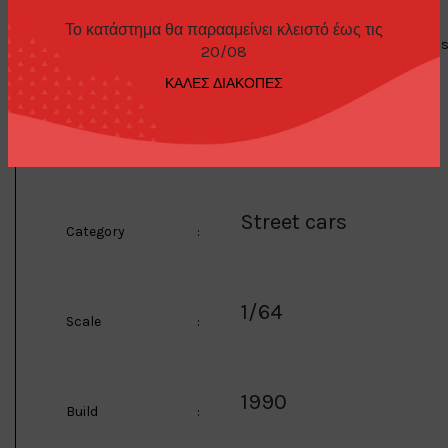
/Gold
Description
:
Το κατάστημα θα παρααμείνει κλειστό έως τις
2-pack, Import Heat/Japan Cla
20/08
ΚΑΛΕΣ ΔΙΑΚΟΠΕΣ
Johnny Lightning
Manufacturer
:
Street cars
Category
:
1/64
Scale
:
1990
Build
: