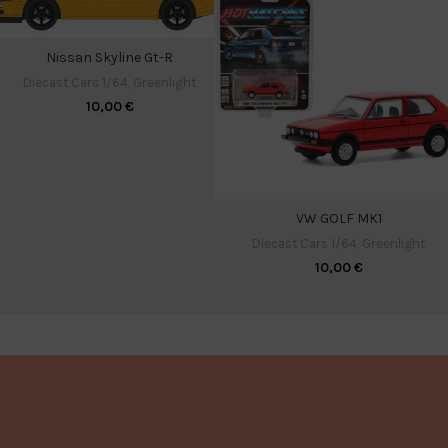
Nissan Skyline Gt-R
Diecast Cars 1/64
,
Greenlight
10,00
€
VW GOLF MK1
Diecast Cars 1/64
,
Greenlight
10,00
€