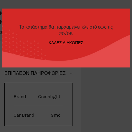
Κωδικός προϊόντος:
35200-C
Κατηγορίες:
Diecast Cars 1/64
,
Greenlight
Το κατάστημα θα παρααμείνει κλειστό έως τις
Share:
20/08
ΚΑΛΕΣ ΔΙΑΚΟΠΕΣ
ΕΠΙΠΛΈΟΝ ΠΛΗΡΟΦΟΡΊΕΣ
Brand
Greenlight
Car Brand
Gmc