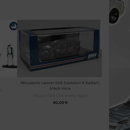
Nis
Diecas
Mitsubishi Lancer GSR Evolution 9 Ralliart,
black mica
t
Diecast Cars 1/64
,
Hobby Japan
40,00
€