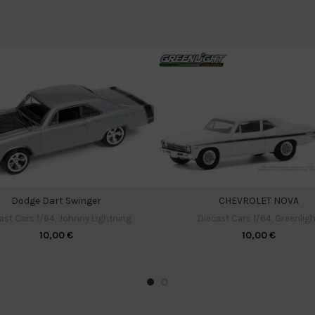
Dodge Dart Swinger
CHEVROLET NOVA
ast Cars 1/64
,
Johnny Lightning
Diecast Cars 1/64
,
Greenligh
10,00
€
10,00
€