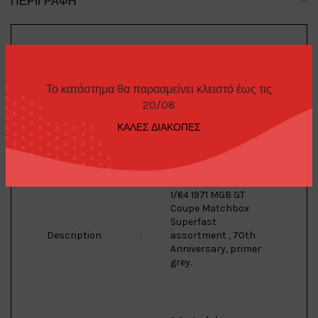
ΠΕΡΙΓΡΑΦΉ
MG
Brand
:
Το κατάστημα θα παρααμείνει κλειστό έως τις
20/08
ΚΑΛΕΣ ΔΙΑΚΟΠΕΣ
B GT Coupe
Model
:
1/64 1971 MGB GT
Coupe Matchbox
Superfast
Description
:
assortment , 70th
Anniversary, primer
grey.