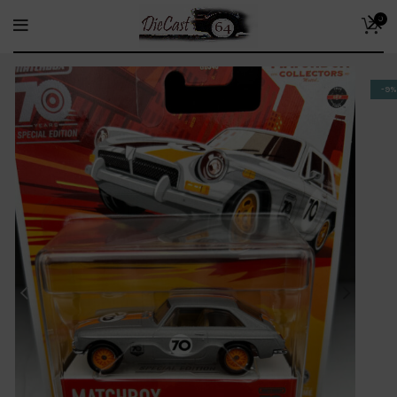
0
-9%