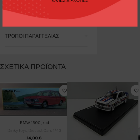
ΚΑΛΕΣ ΔΙΑΚΟΠΕΣ
Car Brand
Alfa Romeo
ΤΡΌΠΟΙ ΠΑΡΑΓΓΕΛΊΑΣ
ΣΧΕΤΙΚΆ ΠΡΟΪΌΝΤΑ
BMW 1500, red
Dinky toys
,
Diecast Cars 1/43
14,00
€