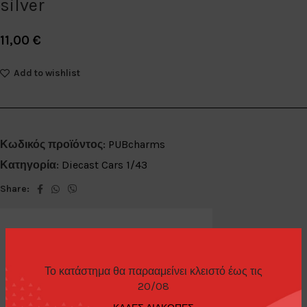
silver
11,00
€
Add to wishlist
Κωδικός προϊόντος:
PUBcharms
Κατηγορία:
Diecast Cars 1/43
Share:
Το κατάστημα θα παρααμείνει κλειστό έως τις
ΕΠΙΠΛΈΟΝ ΠΛΗΡΟΦΟΡΊΕΣ
20/08