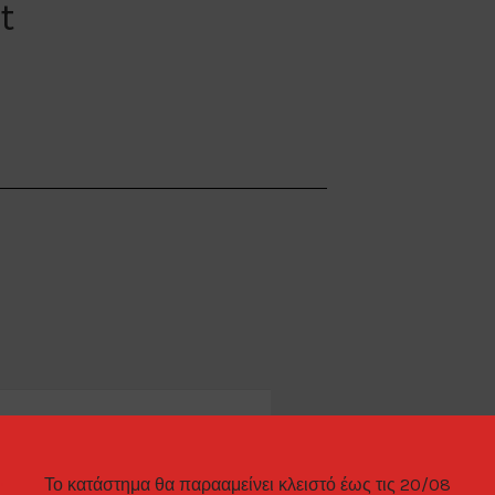
t
Το κατάστημα θα παρααμείνει κλειστό έως τις 20/08
ΠΑΡΑΓΓΕΛΊΑΣ