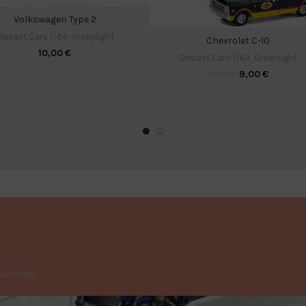
Volkswagen Type 2
iecast Cars 1/64
,
Greenlight
Chevrolet C-10
10,00
€
Diecast Cars 1/64
,
Greenlight
9,00
€
10,00
€
OLUTIONS.