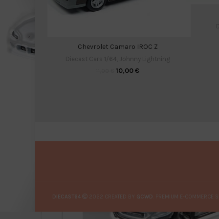
D
Chevrolet Camaro IROC Z
Diecast Cars 1/64
,
Johnny Lightning
10,00
€
11,00
€
DIECAST64
2022 CREATED BY
GCWD
. PREMIUM E-COMMERCE S