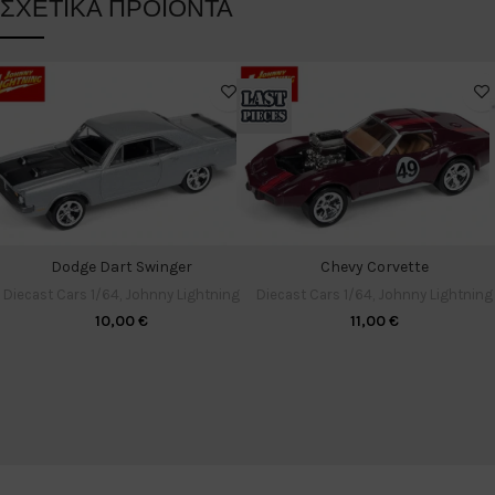
ΣΧΕΤΙΚΆ ΠΡΟΪΌΝΤΑ
Dodge Dart Swinger
Chevy Corvette
Diecast Cars 1/64
,
Johnny Lightning
Diecast Cars 1/64
,
Johnny Lightning
10,00
€
11,00
€