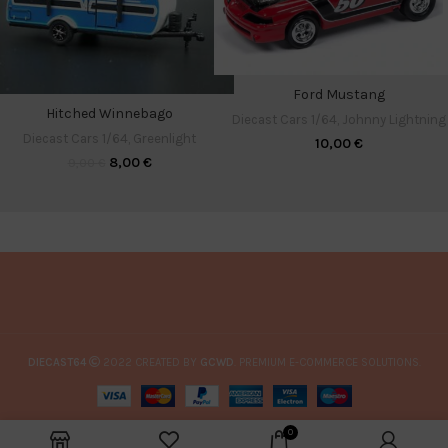
Ford Mustang
Hitched Winnebago
Diecast Cars 1/64
,
Johnny Lightning
Diecast Cars 1/64
,
Greenlight
10,00
€
8,00
€
9,00
€
DIECAST64
2022 CREATED BY
GCWD
. PREMIUM E-COMMERCE SOLUTIONS.
0