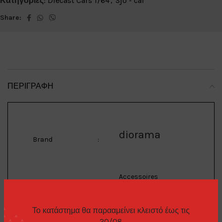
Κατηγορίες:
Diecast Cars 1/64
,
Sjo - cal
Share:
ΠΕΡΙΓΡΑΦΉ
diorama
Brand
:
Accessoires
1/64 Pitlane Ford
Το κατάστημα θα παρααμείνει κλειστό έως τις
Diorama. Good for 3
20/08