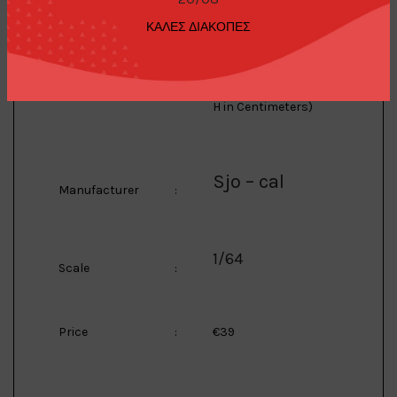
to 5 1/64 (3inch)
models, wooden
ΚΑΛΕΣ ΔΙΑΚΟΠΕΣ
modelkit.
Description
:
Product Dimension:
21 x 15.5 x 12.5 (L x W X
H in Centimeters)
Sjo – cal
Manufacturer
:
1/64
Scale
:
Price
:
€39