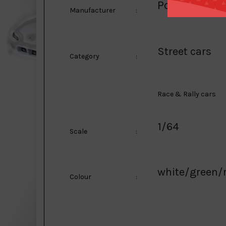
Pop Race Li
Manufacturer
:
Street cars
Category
:
Race & Rally cars
1/64
Scale
:
white/green/
Colour
: