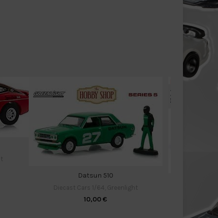
t
Datsun 510
Diecast Cars 1/64
,
Greenlight
Diecast C
10,00
€