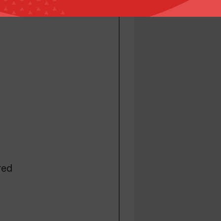
mited
red