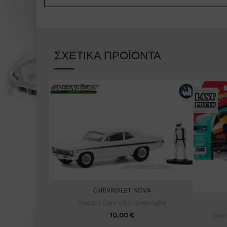
ΣΧΕΤΙΚΆ ΠΡΟΪΌΝΤΑ
CHEVROLET NOVA
Diecast Cars 1/64
,
Greenlight
10,00
€
Diec