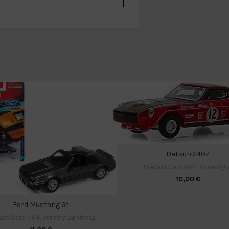
Datsun 240Z
Diecast Cars 1/64
,
Greenligh
10,00
€
Ford Mustang Gt
ast Cars 1/64
,
Johnny Lightning