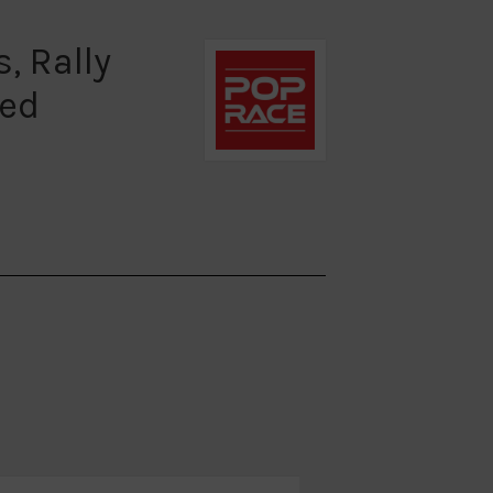
, Rally
red