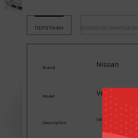
ΠΕΡΙΓΡΑΦΉ
ΕΠΙΠΛΈΟΝ ΠΛΗΡΟΦΟΡ
Nissan
Brand
:
VeilSide FFZ
Model
:
1/64 Nissan VeilSide
Description
: