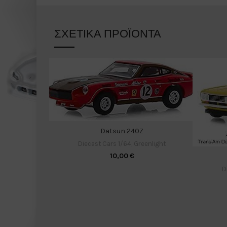
ΣΧΕΤΙΚΆ ΠΡΟΪΌΝΤΑ
Datsun 240Z
Diecast Cars 1/64
,
Greenlight
10,00
€
D