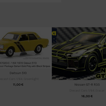
Datsun 510
iecast Cars 1/64
,
Greenlight
11,00
€
Nissan GT-R R35
Diecast Cars 1/64
,
Eracar
16,00
€