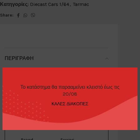
Κατηγορίες:
Diecast Cars 1/64
,
Tarmac
Share:
ΠΕΡΙΓΡΑΦΉ
Specifications
Το κατάστημα θα παρααμείνει κλειστό έως τις
20/08
Model
348
ΚΑΛΕΣ ΔΙΑΚΟΠΕΣ
Scale
1/64
Brand
Ferrari