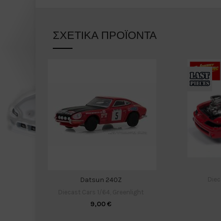
ΣΧΕΤΙΚΆ ΠΡΟΪΌΝΤΑ
Diec
Datsun 240Z
Diecast Cars 1/64
,
Greenlight
9,00
€