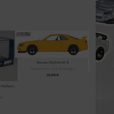
Nissan Skyline Gt-R
Diecast Cars 1/64
,
Greenlight
10,00
€
V
Diecas
Ralliart,
an