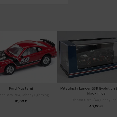
Ford Mustang
Mitsubishi Lancer GSR Evolution 9 
black mica
ast Cars 1/64
,
Johnny Lightning
Diecast Cars 1/64
,
Hobby Jap
10,00
€
40,00
€