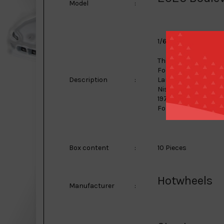
Model
:
1/64 Boulevard series
This box contains;
Ford GT
Description
:
Lamborghini Temera
Nissan Laurel C33
1975 Ford Bronco
Ford RS200
Box content
:
10 Pieces
Hotwheels
Manufacturer
: