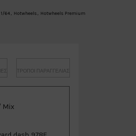
 1/64
,
Hotwheels
,
Hotwheels Premium
ΊΕΣ
ΤΡΌΠΟΙ ΠΑΡΑΓΓΕΛΊΑΣ
 Mix
ard dash 978E