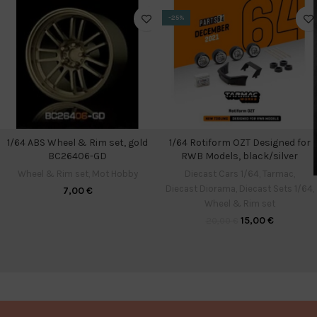
-25%
1/64 Rotiform OZT Designed for
1/64 ABS Wheel & Rim set, gold
RWB Models, black/silver
BC26406-GD
Diecast Cars 1/64
,
Tarmac
,
Wheel & Rim set
,
Mot Hobby
Diecast Diorama
,
Diecast Sets 1/64
,
7,00
€
Wheel & Rim set
15,00
€
20,00
€