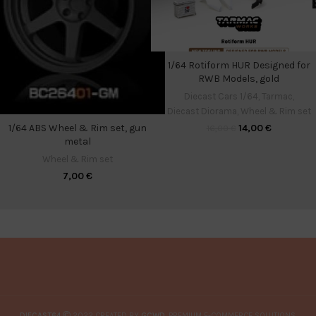
1/64 Rotiform HUR Designed for
RWB Models, gold
Diecast Cars 1/64
,
Tarmac
,
Diecast Diorama
,
Wheel & Rim set
14,00
€
1/64 ABS Wheel & Rim set, gun
16,00
€
metal
Wheel & Rim set
7,00
€
DIECAST64
2022 CREATED BY
GCWD
. PREMIUM E-COMMERCE SOLUTIONS.