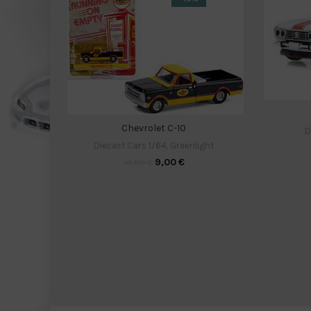
Chevrolet C-10
D
Diecast Cars 1/64
,
Greenlight
9,00
€
10,00
€