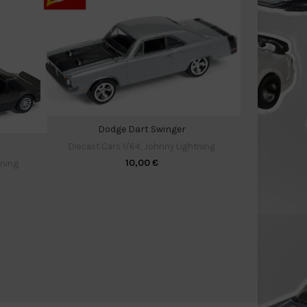
Ni
Diecas
Dodge Dart Swinger
Diecast Cars 1/64
,
Johnny Lightning
10,00
€
tning