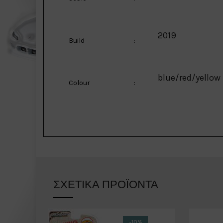
2019
Build
:
blue/red/yellow
Colour
:
ΣΧΕΤΙΚΆ ΠΡΟΪΌΝΤΑ
-10%