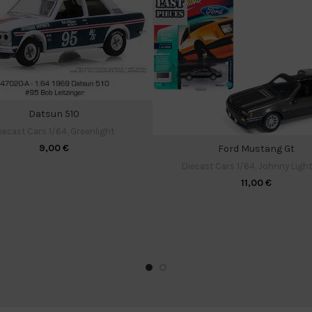
Datsun 510
iecast Cars 1/64
,
Greenlight
9,00
€
Ford Mustang Gt
Diecast Cars 1/64
,
Johnny Ligh
11,00
€