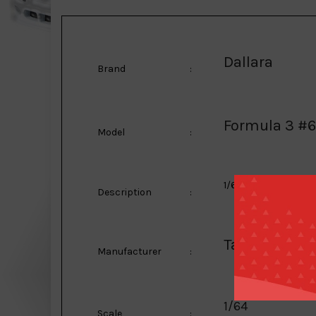
Dallara
Brand
:
Formula 3 #6
Model
:
1/64 2019 Dallara F
Description
:
Tarmac
Manufacturer
:
1/64
Scale
: