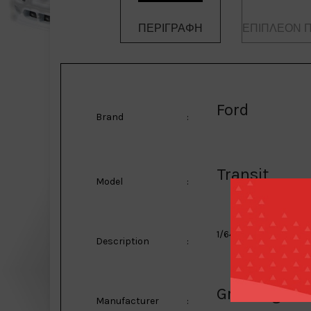
ΠΕΡΙΓΡΑΦΉ
ΕΠΙΠΛΈΟΝ 
Ford
Brand
:
Transit
Model
:
1/64 2015 Ford Transi
Description
:
GreenLight
Manufacturer
: