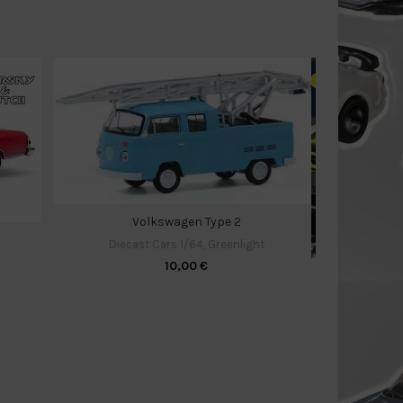
Volkswagen Type 2
Diecast Cars 1/64
,
Greenlight
10,00
€
N
Diec