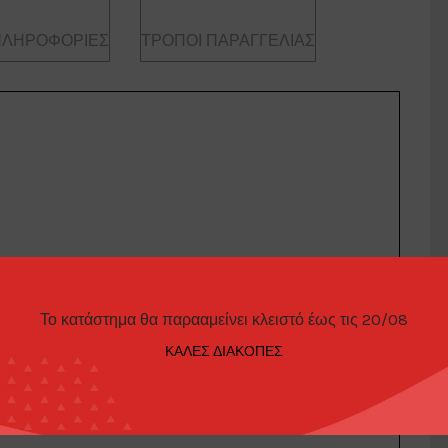
ΠΛΗΡΟΦΟΡΊΕΣ
ΤΡΌΠΟΙ ΠΑΡΑΓΓΕΛΊΑΣ
Το κατάστημα θα παρααμείνει κλειστό έως τις 20/08
t LWB High Roof *Route Runners Series 1*, oxford white
ΚΑΛΕΣ ΔΙΑΚΟΠΕΣ