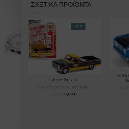
ΣΧΕΤΙΚΆ ΠΡΟΪΌΝΤΑ
-10%
Ford B
Chevrolet C-10
Bl
Diecast Cars 1/64
,
Greenlight
Diec
9,00
€
10,00
€