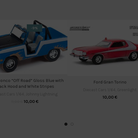
-9%
ronco “Off Road” Gloss Blue with
Ford Gran Torino
ack Hood and White Stripes
Diecast Cars 1/64
,
Greenlight
ast Cars 1/64
,
Johnny Lightning
10,00
€
10,00
€
11,00
€