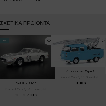
ΣΧΕΤΙΚΆ ΠΡΟΪΌΝΤΑ
-8%
Volkswagen Type 2
Diecast Cars 1/64
,
Greenlight
10,00
€
DATSUN 240Z
Diecast Cars 1/64
,
Greenlight
12,00
€
13,00
€