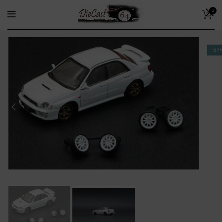
0
-27