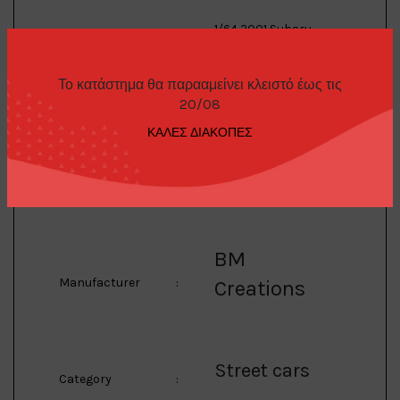
1/64 2001 Subaru
Impreza WRX LHD,
white
Το κατάστημα θα παρααμείνει κλειστό έως τις
This Model has got;
20/08
Description
:
1) Suspension
Adjustment Parts
ΚΑΛΕΣ ΔΙΑΚΟΠΕΣ
2) Camber Parts
3) Streelable Front
Wheels
BM
Manufacturer
:
Creations
Street cars
Category
: