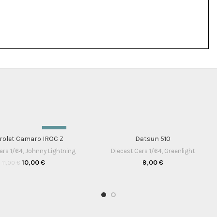
-9%
rolet Camaro IROC Z
Datsun 510
ars 1/64
,
Johnny Lightning
Diecast Cars 1/64
,
Greenlight
10,00
€
9,00
€
11,00
€