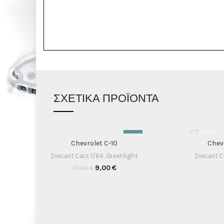
ΣΧΕΤΙΚΆ ΠΡΟΪΌΝΤΑ
-10%
Chevrolet C-10
Chev
Diecast Cars 1/64
,
Greenlight
Diecast C
9,00
€
10,00
€