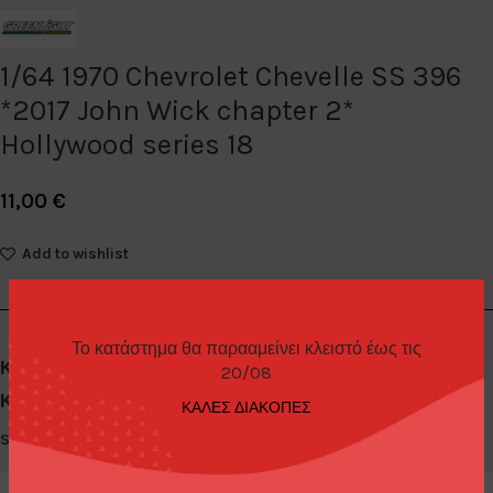
1/64 1970 Chevrolet Chevelle SS 396
*2017 John Wick chapter 2*
Hollywood series 18
11,00
€
Add to wishlist
Το κατάστημα θα παρααμείνει κλειστό έως τις
Κωδικός προϊόντος:
44780F
20/08
Κατηγορίες:
Diecast Cars 1/64
,
Greenlight
ΚΑΛΕΣ ΔΙΑΚΟΠΕΣ
Share: