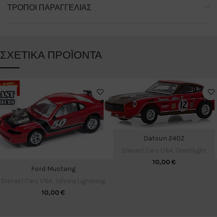
ΤΡΌΠΟΙ ΠΑΡΑΓΓΕΛΊΑΣ
ΣΧΕΤΙΚΆ ΠΡΟΪΌΝΤΑ
Datsun 240Z
Diecast Cars 1/64
,
Greenlight
10,00
€
Ford Mustang
Diecast Cars 1/64
,
Johnny Lightning
10,00
€