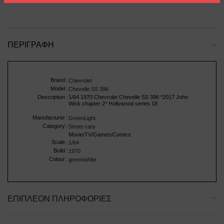
ΠΕΡΙΓΡΑΦΉ
Brand
:
Chevrolet
Model
:
Chevelle SS 396
Description
:
1/64 1970 Chevrolet Chevelle SS 396 *2017 John
Wick chapter 2* Hollywood series 18
Manufacturer
:
GreenLight
Category
:
Street cars
Movie/TV/Games/Comics
Scale
:
1/64
Build
:
1970
Colour
:
green/white
ΕΠΙΠΛΈΟΝ ΠΛΗΡΟΦΟΡΊΕΣ