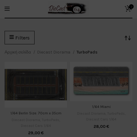
0
Filters
Αρχική σελίδα
Diecast Diorama
TurboPads
1/64 Miami
1/64 Berlin Size: 70cm x 35cm
Diecast Diorama
,
TurboPads
,
Diecast Cars 1/64
Diecast Diorama
,
TurboPads
,
Diecast Cars 1/64
28,00
€
29,00
€