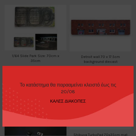
1/64 Slide Park Size: 70cm x
Detroit wall 70 x 17.5cm
35cm
background diecast
Diecast Diorama
,
TurboPads
,
Diecast Diorama
,
TurboPads
Diecast Cars 1/64
20,00
€
29,00
€
Το κατάστημα θα παρααμείνει κλειστό έως τις
20/08
SOLD OUT
ΚΑΛΕΣ ΔΙΑΚΟΠΕΣ
Shibuya TurboPad 70x35cm mat