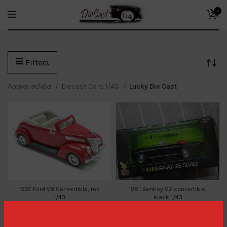
0
Filters
Αρχική σελίδα
Diecast Cars 1/43
Lucky Die Cast
1937 Ford V8 Convertible, red
1961 Bentley S2 convertible,
1/43
black 1/43
Diecast Cars 1/43
,
Diecast Cars 1/43
,
Lucky Die Cast
Lucky Die Cast