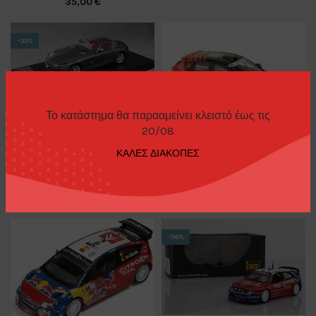
35,00
€
-33%
Το κατάστημα θα παρααμείνει κλειστό έως τις
2011 Mercedes Benz SLS AMG
20/08
Limited edition Matt Grey with
2011 Subaru Impreza R4 #23
see through and red interior
ΚΑΛΕΣ ΔΙΑΚΟΠΕΣ
Rally of Scotland F.Nutahara/H.
Diecast Cars 1/43
Ichino, black/red 1/43
20,00
€
30,00
€
Diecast Cars 1/43
,
ixo
20,00
€
-36%