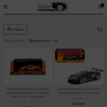
0
Filters
Αρχική σελίδα
Προϊόν Brand
Ixo
1/64 Ferrari 458 Italia GT3 Pirelli
2011 Ferrari 458 Italia GT3 #39 S.
World Challenge 2015 H.Cisneros
Loeb/B.Hernandez GT Tour, blue
#30 *Momo*, red/yellow
Diecast Cars 1/64
Diecast Cars 1/64
,
Tarmac
33,00
€