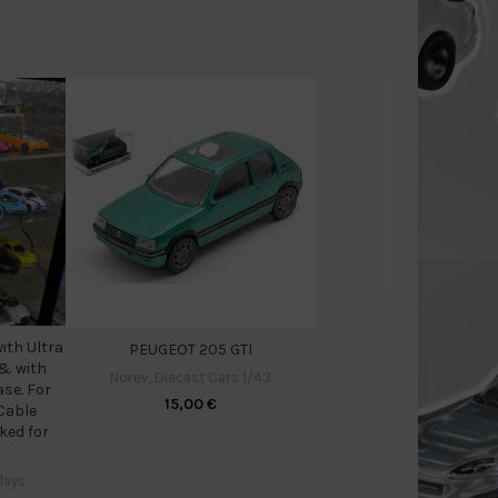
La
Norev
ith Ultra
PEUGEOT 205 GTI
 & with
Norev
,
Diecast Cars 1/43
ase. For
15,00
€
Cable
cked for
lays
,