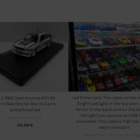
Led Show case. This case comes w
43 1982 Opel Ascona 400 #2
Bright Led light in the top part
rl/Geistdörfer Monte Carlo,
mirror in the back and on the b
white/blue/red
the Light you can use an USB 
Diecast Cars 1/43
(included). This Case is Flat Pa
20,00
€
easy transport.
Diecast Cars 1/43
,
Diecast Disp