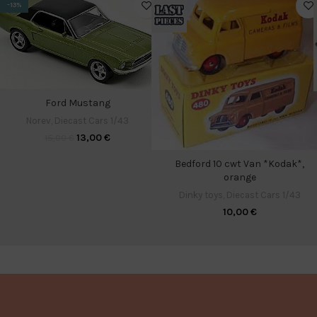
-13%
Ford Mustang
Norev
,
Diecast Cars 1/43
13,00
€
15,00
€
Bedford 10 cwt Van *Kodak*,
orange
Dinky toys
,
Diecast Cars 1/43
10,00
€