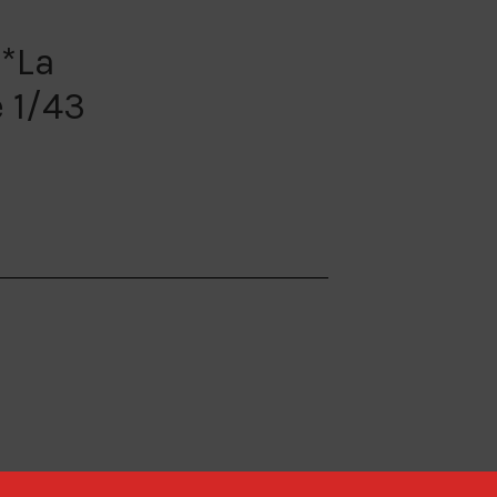
 *La
 1/43