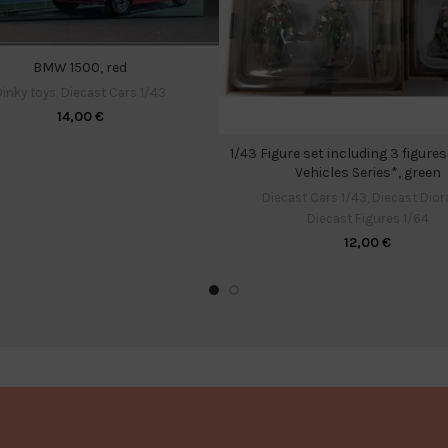
BMW 1500, red
Dinky toys
,
Diecast Cars 1/43
14,00
€
1/43 Figure set including 3 figures
Vehicles Series*, green
Diecast Cars 1/43
,
Diecast Dio
Diecast Figures 1/64
12,00
€