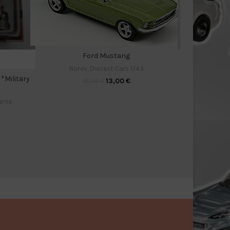
Ford Mustang
Simc
Norev
,
Diecast Cars 1/43
Dinky toy
 *Military
13,00
€
15,00
€
rama
,