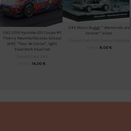
1/43 Moon Buggy * diamonds are
1/43 2019 Hyundai i20 Coupe #11
forever* silver
Thierry Neuville/Nicolas Gilsoul
Diecast Cars 1/43
,
Diecast Diorama
WRC *Tour de Corse*, light
9,00
€
12,00
€
blue/dark blue/red
Diecast Cars 1/43
14,00
€
18,00
€