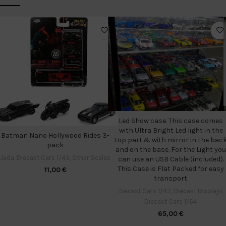
Led Show case. This case comes
with Ultra Bright Led light in the
Batman Nano Hollywood Rides 3-
top part & with mirror in the bac
pack
and on the base. For the Light you
Jada
,
Diecast Cars 1/43
,
Other Scales
can use an USB Cable (included).
This Case is Flat Packed for easy
11,00
€
transport.
Diecast Cars 1/43
,
Diecast Displays
,
Diecast Cars 1/64
65,00
€