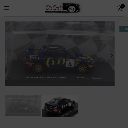
0
-13%