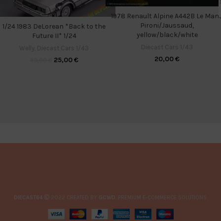
1978 Renault Alpine A442B Le Man
Pironi/Jaussaud,
1/24 1983 DeLorean *Back to the
yellow/black/white
Future II* 1/24
Diecast Cars 1/43
Welly
,
Diecast Cars 1/43
20,00
€
25,00
€
30,00
€
DIECAST64
2022 CREATED BY
GCWD
. PREMIUM E-COMMERCE SOLUTIONS.