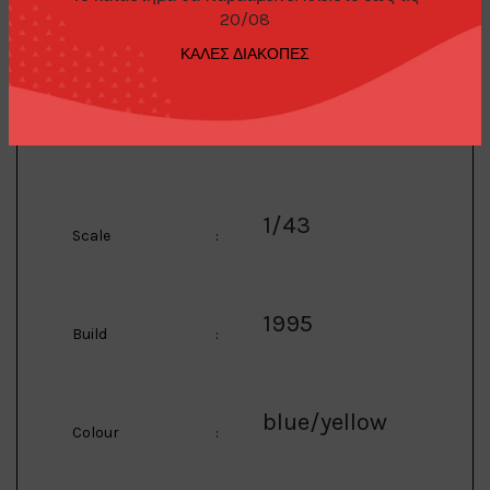
20/08
ΚΑΛΕΣ ΔΙΑΚΟΠΕΣ
Race & Rally
Category
:
cars
1/43
Scale
:
1995
Build
:
blue/yellow
Colour
: