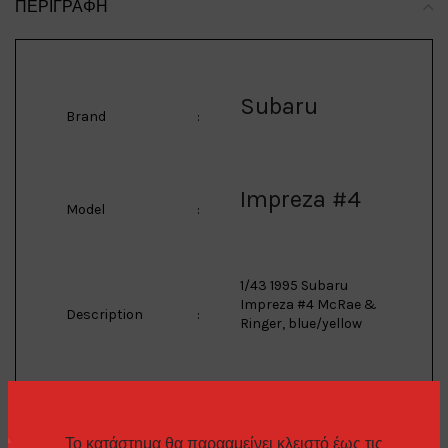
ΠΕΡΙΓΡΑΦΉ
Subaru
Brand
:
Impreza #4
Model
:
1/43 1995 Subaru
Impreza #4 McRae &
Description
:
Ringer, blue/yellow
Magazine
Manufacturer
:
Models
Το κατάστημα θα παρααμείνει κλειστό έως τις